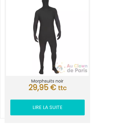
Morphsuits noir
29,95
€
ttc
LIRE LA SUITE