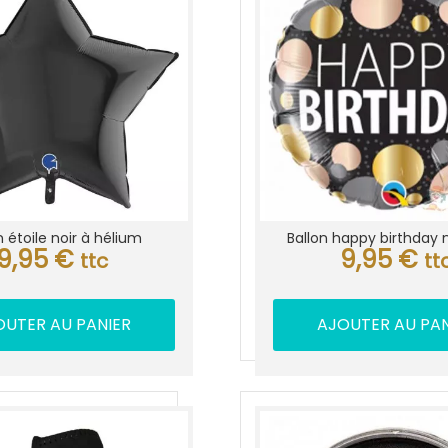
n étoile noir à hélium
Ballon happy birthday n
9,95
€
9,95
€
ttc
tt
OUTER AU PANIER
AJOUTER AU PAN