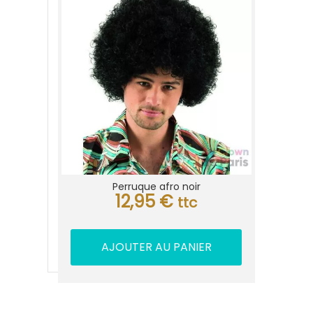
Perruque afro noir
12,95
€
ttc
AJOUTER AU PANIER