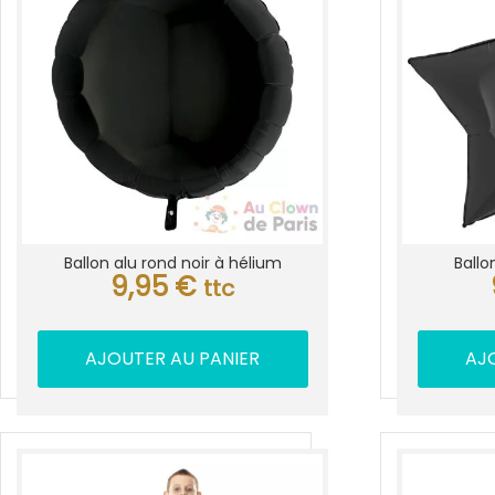
Ballon alu rond noir à hélium
Ballo
9,95
€
ttc
AJOUTER AU PANIER
AJ