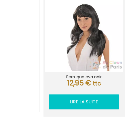
Perruque eva noir
12,95
€
ttc
LIRE LA SUITE