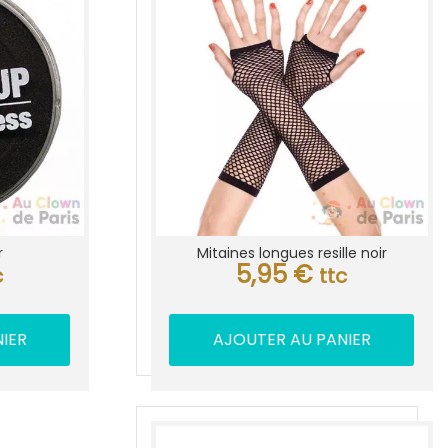
r
Mitaines longues resille noir
5,95
€
c
ttc
IER
AJOUTER AU PANIER