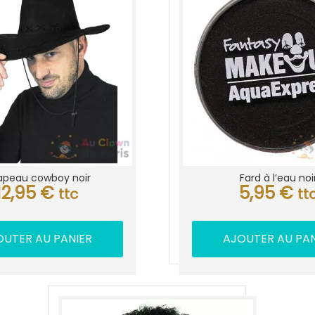
peau cowboy noir
Fard à l’eau noi
12,95
€
5,95
€
ttc
tt
OUTER AU PANIER
AJOUTER AU PAN