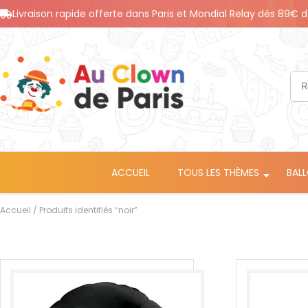
Livraison rapide offerte dans Paris et Mondial Relay dès 89€ d
ACCUEIL
TOUS LES THÈMES
BAL
Accueil
/ Produits identifiés “noir”