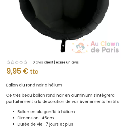
0
avis client | écrire un avis
Note
9,95
€
ttc
0.001
sur
5
Ballon alu rond noir à hélium
Ce très beau ballon rond noir en aluminium s’intègrera
parfaitement à la décoration de vos évènements festifs.
Ballon en alu gonflé à hélium
Dimension : 46cm
Durée de vie : 7 jours et plus