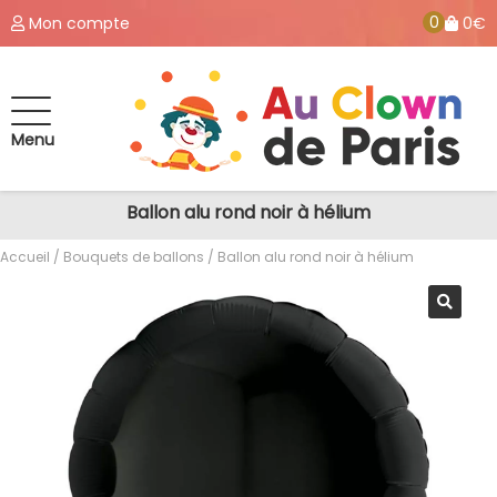
0
Mon compte
0€
Menu
Ballon alu rond noir à hélium
Accueil
/
Bouquets de ballons
/ Ballon alu rond noir à hélium