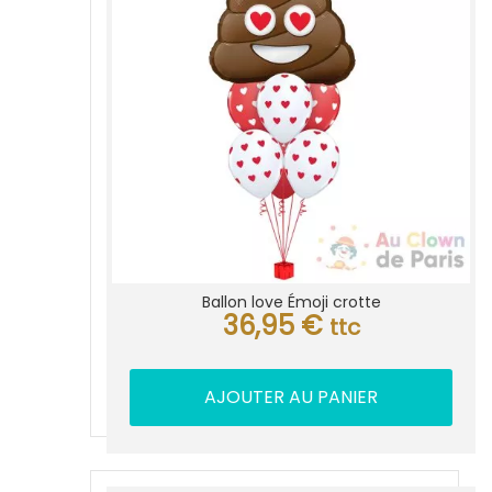
Ballon love Émoji crotte
36,95
€
ttc
AJOUTER AU PANIER