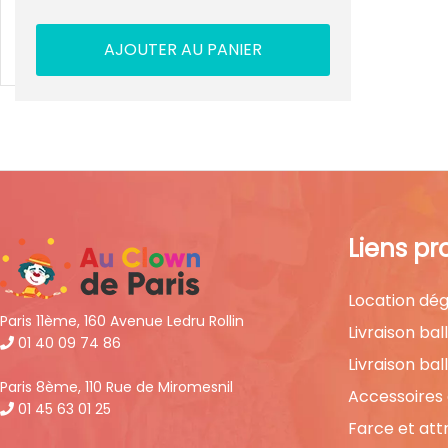
AJOUTER AU PANIER
Liens pr
Location dég
Paris 11ème, 160 Avenue Ledru Rollin
Livraison bal
01 40 09 74 86
Livraison bal
Paris 8ème, 110 Rue de Miromesnil
Accessoires
01 45 63 01 25
Farce et att