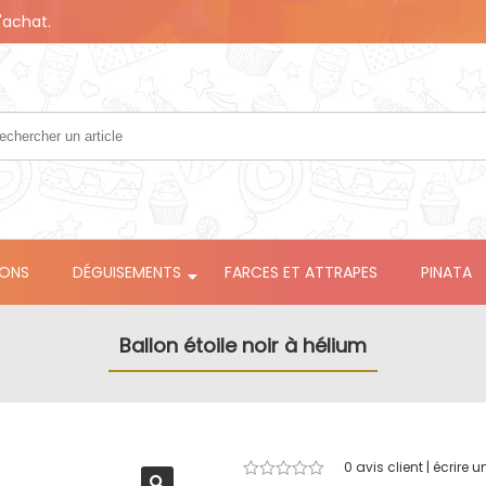
'achat.
LONS
DÉGUISEMENTS
FARCES ET ATTRAPES
PINATA
Ballon étoile noir à hélium
0
avis client | écrire u