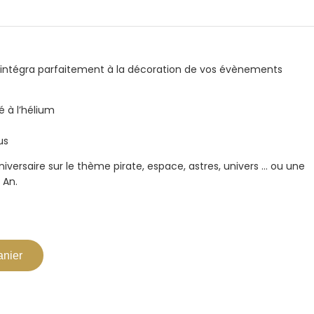
 s’intégra parfaitement à la décoration de vos évènements
é à l’hélium
us
niversaire sur le thème pirate, espace, astres, univers … ou une
 An.
anier