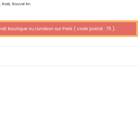
,
,
Noël
Nouvel An
ait boutique ou Livraison sur Paris ( code postal : 75 ).