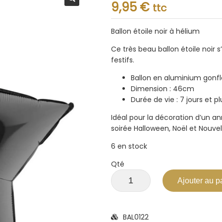
Note
9,95
€
ttc
0.001
sur
5
Ballon étoile noir à hélium
Ce très beau ballon étoile noir
festifs.
Ballon en aluminium gonfl
Dimension : 46cm
Durée de vie : 7 jours et pl
Idéal pour la décoration d’un an
soirée Halloween, Noël et Nouvel
6 en stock
Qté
Ajouter au p
BAL0122