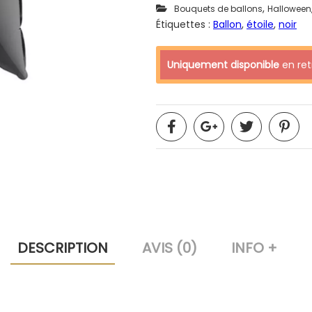
,
Bouquets de ballons
Halloween
Étiquettes :
Ballon
,
étoile
,
noir
Uniquement disponible
en retr
DESCRIPTION
AVIS (0)
INFO +