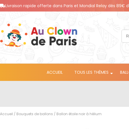
Livraison rapide offerte dans Paris et Mondial Relay dès 89€ d
ACCUEIL
TOUS LES THÈMES
BAL
Accueil
/
Bouquets de ballons
/ Ballon étoile noir à hélium