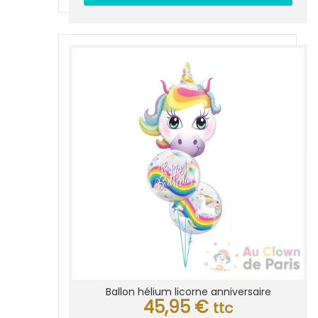
Ballon hélium licorne anniversaire
45,95
€
ttc