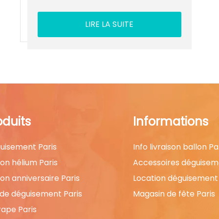
LIRE LA SUITE
oduits
Informations
uisement Paris
Info livraison ballon Pa
lon hélium Paris
Accessoires déguisem
lon anniversaire Paris
Location déguisement 
 de déguisement Paris
Magasin de fête Paris
rape Paris