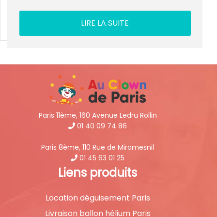
LIRE LA SUITE
Paris 11ème, 160 Avenue Ledru Rollin
01 40 09 74 86
Paris 8ème, 110 Rue de Miromesnil
01 45 63 01 25
Liens produits
Location déguisement Paris
Livraison ballon hélium Paris