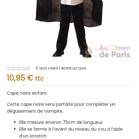
0
avis client | écrire un avis
Note
10,95
€
ttc
0.001
sur
5
Cape noire enfant
Cette cape noire sera parfaite pour compléter un
déguisement de Vampire.
Elle mesure environ 75cm de longueur
Elle se ferme à l’avant au niveau du cou à l’aide
d’un scratch