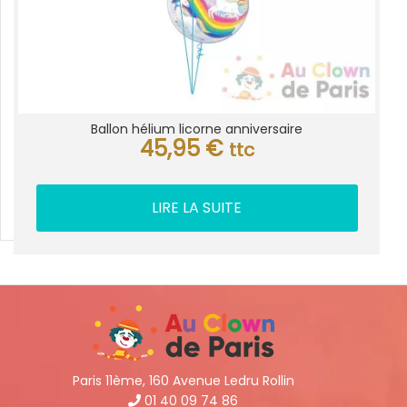
Ballon hélium licorne anniversaire
45,95
€
ttc
LIRE LA SUITE
Paris 11ème, 160 Avenue Ledru Rollin
01 40 09 74 86