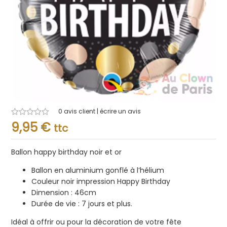
0
avis client | écrire un avis
Note
9,95
€
ttc
0.001
sur
5
Ballon happy birthday noir et or
Ballon en aluminium gonflé à l’hélium
Couleur noir impression Happy Birthday
Dimension : 46cm
Durée de vie : 7 jours et plus.
Idéal à offrir ou pour la décoration de votre fête