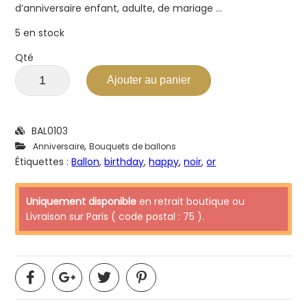
d’anniversaire enfant, adulte, de mariage …
5 en stock
Qté
Ajouter au panier
BAL0103
,
Anniversaire
Bouquets de ballons
Étiquettes :
Ballon
,
birthday
,
happy
,
noir
,
or
Uniquement disponible
en retrait boutique ou
Livraison sur Paris ( code postal : 75 ).