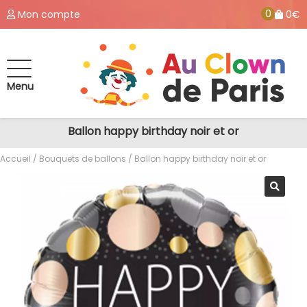
0
Mon compte
0€
Menu
Ballon happy birthday noir et or
Accueil
/
Bouquets de ballons
/ Ballon happy birthday noir et or