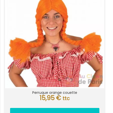
Perruque orange couette
15,95
€
ttc