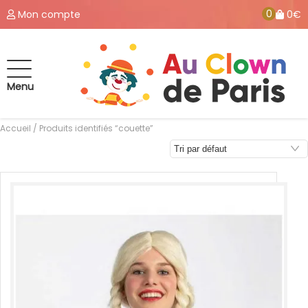
0
Mon compte
0€
Menu
Accueil
/ Produits identifiés “couette”