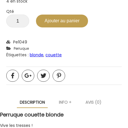
4 en stock
Qté
Ajouter au panier
Pe1049
Perruque
Étiquettes :
blonde
,
couette
DESCRIPTION
INFO +
AVIS (0)
Perruque couette blonde
Vive les tresses !