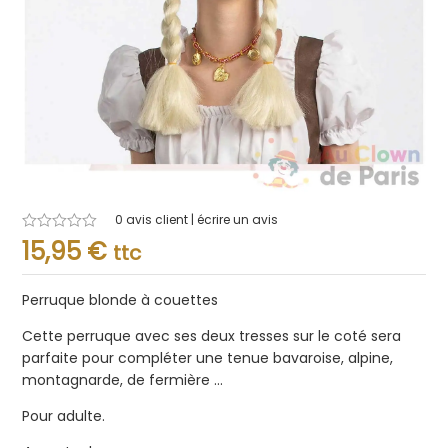
0
avis client | écrire un avis
Note
15,95
€
ttc
0.001
sur
5
Perruque blonde à couettes
Cette perruque avec ses deux tresses sur le coté sera
parfaite pour compléter une tenue bavaroise, alpine,
montagnarde, de fermière …
Pour adulte.