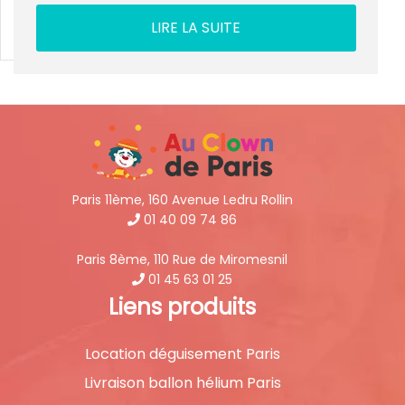
LIRE LA SUITE
Paris 11ème, 160 Avenue Ledru Rollin
01 40 09 74 86
Paris 8ème, 110 Rue de Miromesnil
01 45 63 01 25
Liens produits
Location déguisement Paris
Livraison ballon hélium Paris