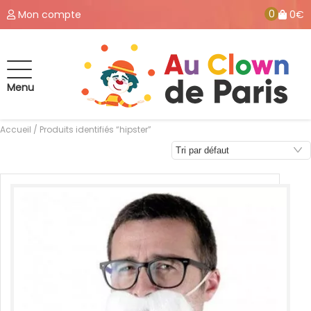
0
Mon compte
0€
Menu
Accueil
/ Produits identifiés “hipster”