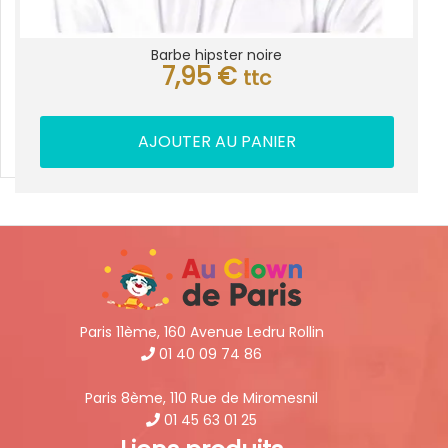
Barbe hipster noire
7,95
€
ttc
AJOUTER AU PANIER
Paris 11ème, 160 Avenue Ledru Rollin
01 40 09 74 86
Paris 8ème, 110 Rue de Miromesnil
01 45 63 01 25