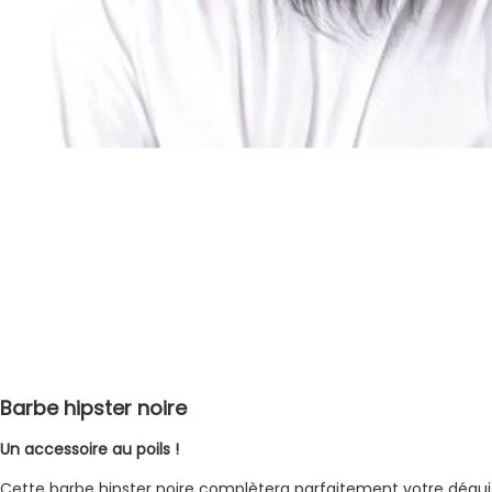
Barbe hipster noire
Un accessoire au poils !
Cette barbe hipster noire complètera parfaitement votre déguis