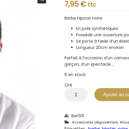
Note
7,95
€
ttc
0.001
sur
5
Barbe hipster noire
En poils synthétiques
Possède une ouverture po
Se porte à l’aide d’un élas
Longueur 20cm environ
Parfait à l’occasion d’un carna
garçon, d’un spectacle …
6 en stock
Qté
Ajouter au p
Bar001
,
Accessoires déguisement
Mous
Étiquettes :
barbe
,
hipster
,
noire