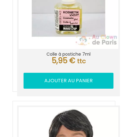
Colle à postiche 7ml
5,95
€
ttc
AJOUTER AU PANIER