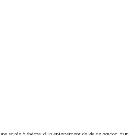
d’une soirée à thème, d’un enterrement de vie de garçon, d’un