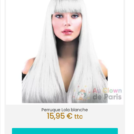
Perruque Lola blanche
15,95
€
ttc