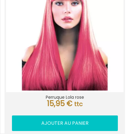
Perruque Lola rose
15,95
€
ttc
AJOUTER AU PANIER