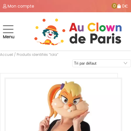
0
Mon compte
0€
Menu
Accueil
/ Produits identifiés “lola”