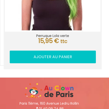
Perruque Lola verte
15,95
€
ttc
AJOUTER AU PANIER
Paris 11ème, 160 Avenue Ledru Rollin
01 40 09 74 86