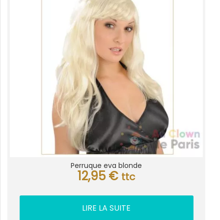
Perruque eva blonde
12,95
€
ttc
LIRE LA SUITE