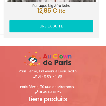
Perruque big Afro Noire
12,95
€
ttc
LIRE LA SUITE
Paris 11ème, 160 Avenue Ledru Rollin
01 40 09 74 86
Paris 8ème, 110 Rue de Miromesnil
01 45 63 01 25
Liens produits