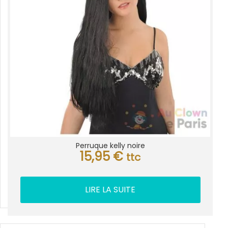
Perruque kelly noire
15,95
€
ttc
LIRE LA SUITE