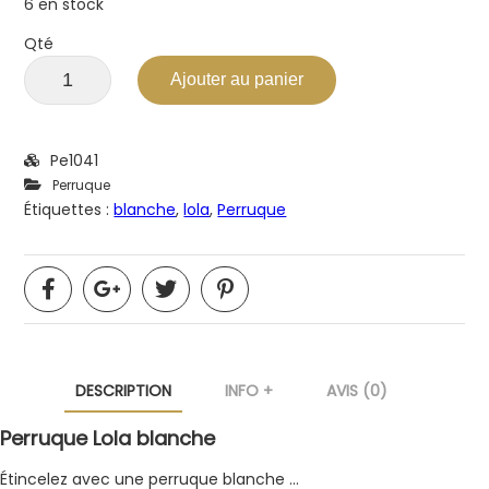
6 en stock
Qté
Ajouter au panier
Pe1041
Perruque
Étiquettes :
blanche
,
lola
,
Perruque
DESCRIPTION
INFO +
AVIS (0)
Perruque Lola blanche
Étincelez avec une perruque blanche …