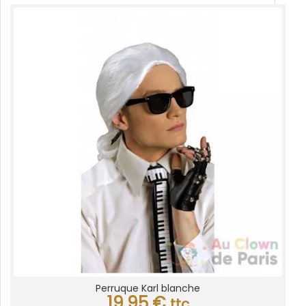
Perruque Karl blanche
19,95
€
ttc