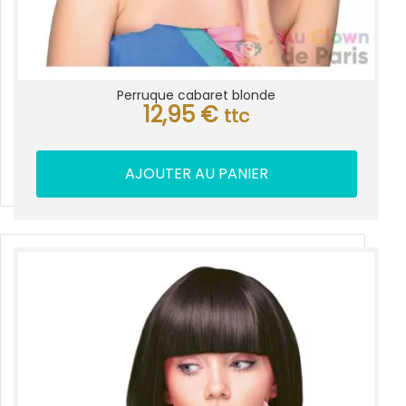
Perruque cabaret blonde
12,95
€
ttc
AJOUTER AU PANIER