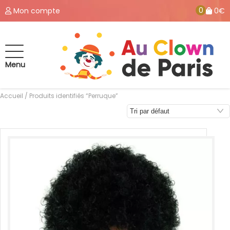
0
Mon compte
0€
Menu
Accueil
/ Produits identifiés “Perruque”