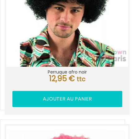
Perruque afro noir
12,95
€
ttc
AJOUTER AU PANIER