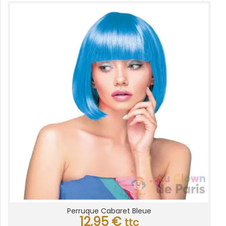
Perruque Cabaret Bleue
12,95
€
ttc