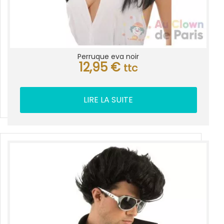
Perruque eva noir
12,95
€
ttc
LIRE LA SUITE