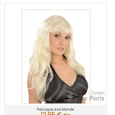
Perruque eva blonde
12,95
€