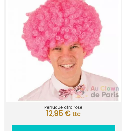
Perruque afro rose
12,95
€
ttc