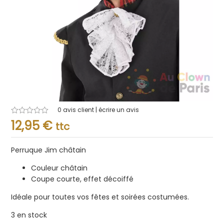
0
avis client | écrire un avis
Note
12,95
€
ttc
0.001
sur
5
Perruque Jim châtain
Couleur châtain
Coupe courte, effet décoiffé
Idéale pour toutes vos fêtes et soirées costumées.
3 en stock