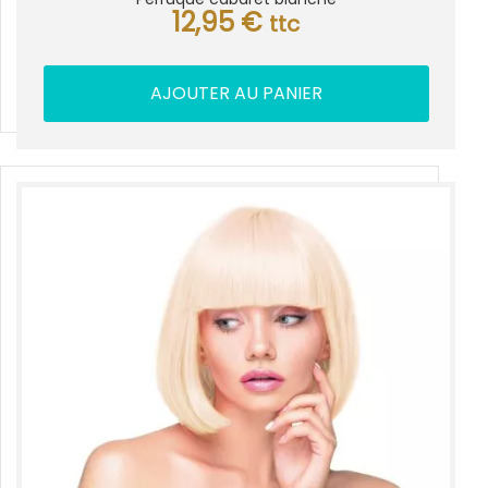
12,95
€
ttc
AJOUTER AU PANIER