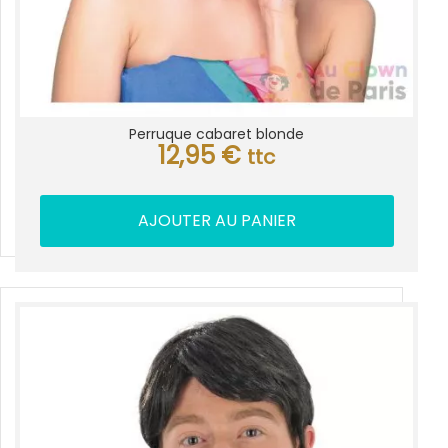
Perruque cabaret blonde
12,95
€
ttc
AJOUTER AU PANIER