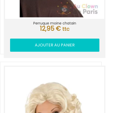
Perruque moine chatain
12,95
€
ttc
AJOUTER AU PANIER