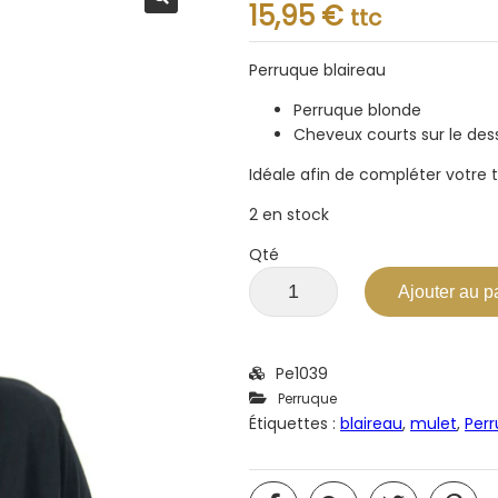
Note
15,95
€
ttc
0.001
sur
5
Perruque blaireau
Perruque blonde
Cheveux courts sur le des
Idéale afin de compléter votre 
2 en stock
Qté
Ajouter au p
Pe1039
Perruque
Étiquettes :
blaireau
,
mulet
,
Per