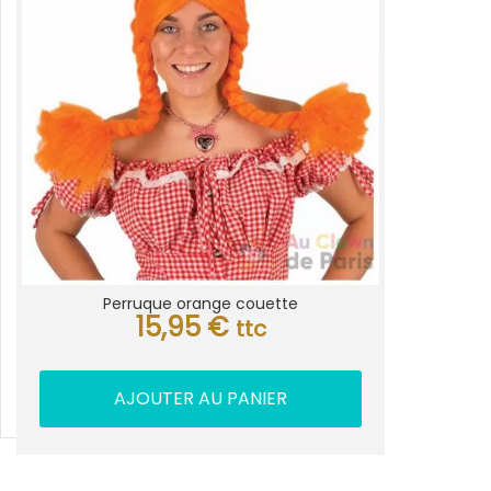
Perruque orange couette
15,95
€
ttc
AJOUTER AU PANIER