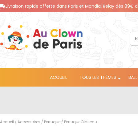
Livraison rapide offerte dans Paris et Mondial Relay dès 89€ d
ACCUEIL
TOUS LES THÈMES
BAL
Accueil
/
Accessoires
/
Perruque
/ Perruque Blaireau