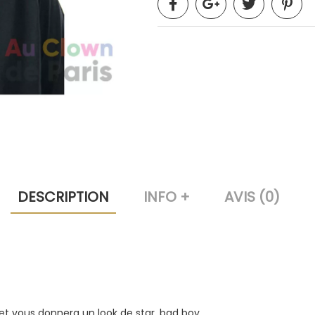
DESCRIPTION
INFO +
AVIS (0)
t vous donnera un look de star, bad boy …