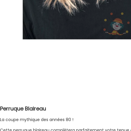
Perruque Blaireau
La coupe mythique des années 80 !
Cette perruque blaireau complètera parfaitement votre tenue e