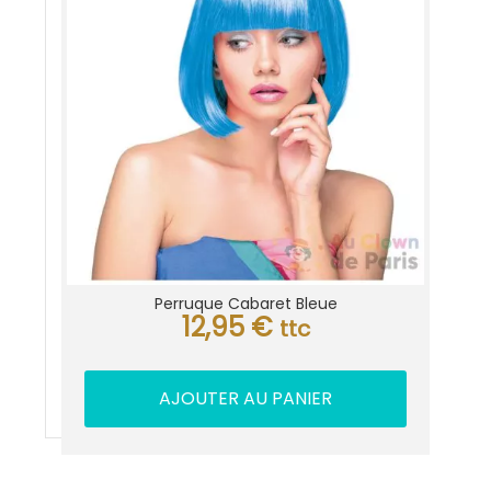
Perruque Cabaret Bleue
12,95
€
ttc
AJOUTER AU PANIER