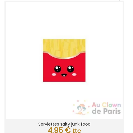
Serviettes salty junk food
4,95
€
ttc