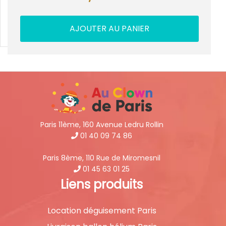
AJOUTER AU PANIER
Paris 11ème, 160 Avenue Ledru Rollin
01 40 09 74 86
Paris 8ème, 110 Rue de Miromesnil
01 45 63 01 25
Liens produits
Location déguisement Paris