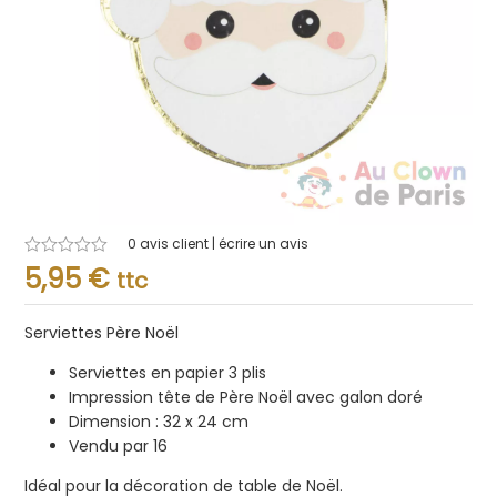
0
avis client | écrire un avis
Note
5,95
€
ttc
0.001
sur
5
Serviettes Père Noël
Serviettes en papier 3 plis
Impression tête de Père Noël avec galon doré
Dimension : 32 x 24 cm
Vendu par 16
Idéal pour la décoration de table de Noël.