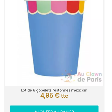
Lot de 8 gobelets festonnés mexicain
4,95
€
ttc
AJOUTER AU PANIER