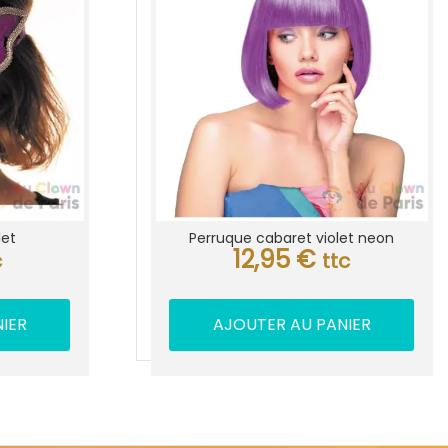
let
Perruque cabaret violet neon
12,95
€
c
ttc
IER
AJOUTER AU PANIER