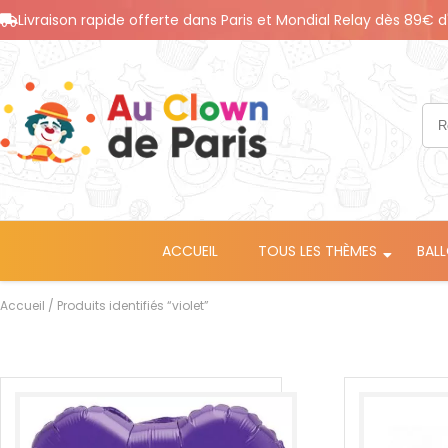
Livraison rapide offerte dans Paris et Mondial Relay dès 89€ d
ACCUEIL
TOUS LES THÈMES
BAL
Accueil
/ Produits identifiés “violet”