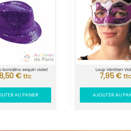
borsalino sequin violet
Loup Vénitien Vio
8,50
€
7,95
€
ttc
tt
OUTER AU PANIER
AJOUTER AU PAN