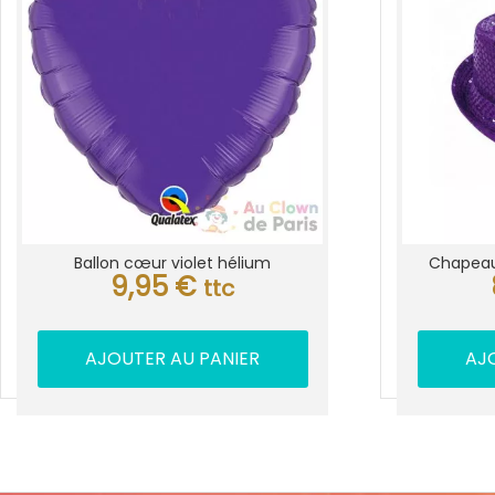
Ballon cœur violet hélium
Chapeau 
9,95
€
ttc
AJOUTER AU PANIER
AJ