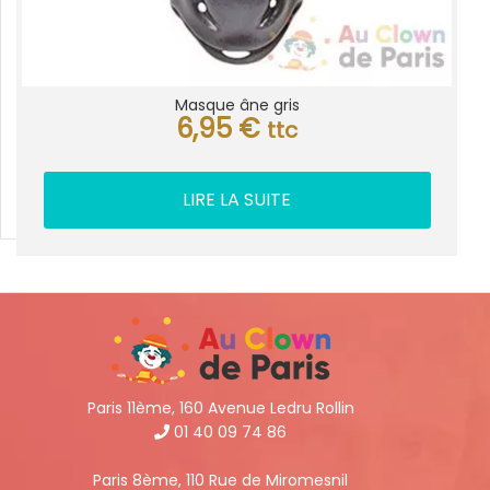
Masque âne gris
6,95
€
ttc
LIRE LA SUITE
Paris 11ème, 160 Avenue Ledru Rollin
01 40 09 74 86
Paris 8ème, 110 Rue de Miromesnil