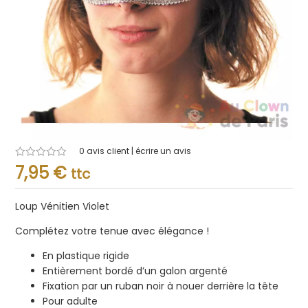
0
avis client | écrire un avis
Note
7,95
€
ttc
0.001
sur
5
Loup Vénitien Violet
Complétez votre tenue avec élégance !
En plastique rigide
Entièrement bordé d’un galon argenté
Fixation par un ruban noir à nouer derrière la tête
Pour adulte