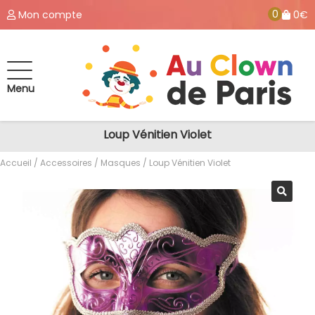
0
Mon compte
0€
Menu
Loup Vénitien Violet
Accueil
/
Accessoires
/
Masques
/ Loup Vénitien Violet