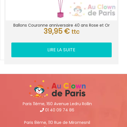
Ballons Couronne anniversaire 40 ans Rose et Or
39,95
€
ttc
LIRE LA SUITE
Paris 11ème, 160 Avenue Ledru Rollin
01 40 09 74 86
Paris 8ème, 110 Rue de Miromesnil