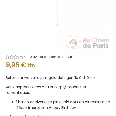
0
avis client | écrire un avis
Note
9,95
€
ttc
0.001
sur
5
Ballon anniversaire pink gold dots gonflé à l’hélium
Vous appréciez ces couleurs girly, tendres et
romantiques.
1 ballon anniversaire pink gold dots en aluminium de
46cm impression Happy Birthday