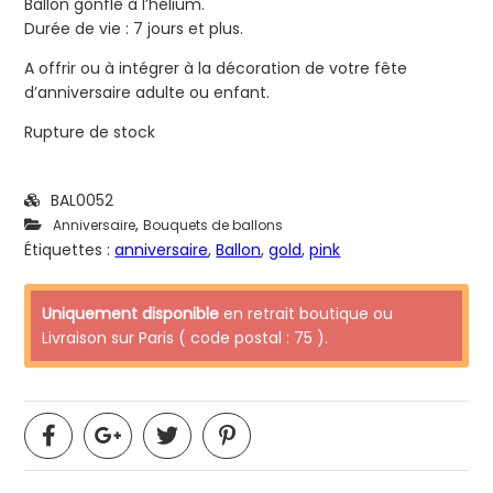
Ballon gonflé à l’hélium.
Durée de vie : 7 jours et plus.
A offrir ou à intégrer à la décoration de votre fête
d’anniversaire adulte ou enfant.
Rupture de stock
BAL0052
,
Anniversaire
Bouquets de ballons
Étiquettes :
anniversaire
,
Ballon
,
gold
,
pink
Uniquement disponible
en retrait boutique ou
Livraison sur Paris ( code postal : 75 ).