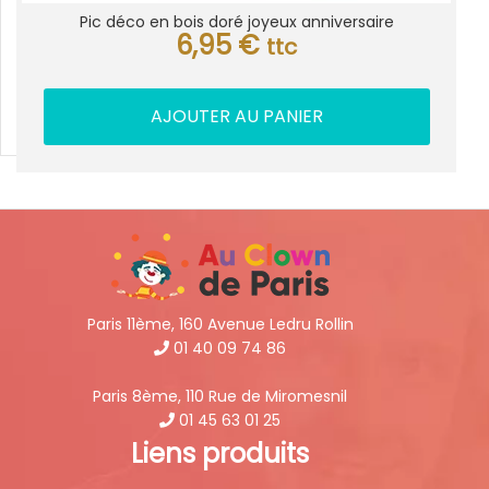
Pic déco en bois doré joyeux anniversaire
6,95
€
ttc
AJOUTER AU PANIER
Paris 11ème, 160 Avenue Ledru Rollin
01 40 09 74 86
Paris 8ème, 110 Rue de Miromesnil
01 45 63 01 25
Liens produits