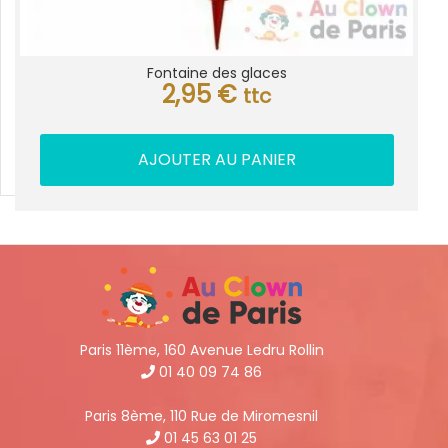
Fontaine des glaces
2,95
€
ttc
AJOUTER AU PANIER
Paris 11ème, 160 Avenue Ledru Rollin
01 40 09 74 86
Paris 8ème, 110 Rue de Miromesnil
01 45 63 01 25