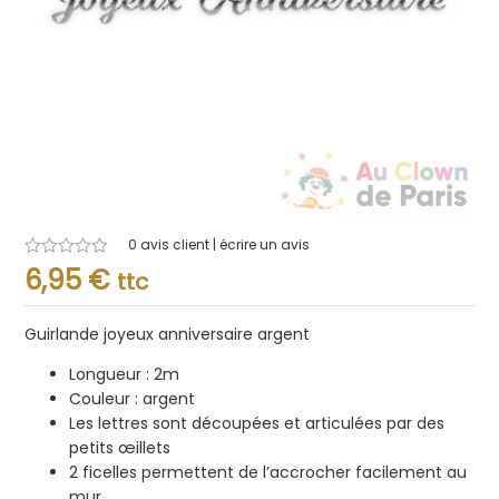
0
avis client | écrire un avis
Note
6,95
€
ttc
0.001
sur
5
Guirlande joyeux anniversaire argent
Longueur : 2m
Couleur : argent
Les lettres sont découpées et articulées par des
petits œillets
2 ficelles permettent de l’accrocher facilement au
mur