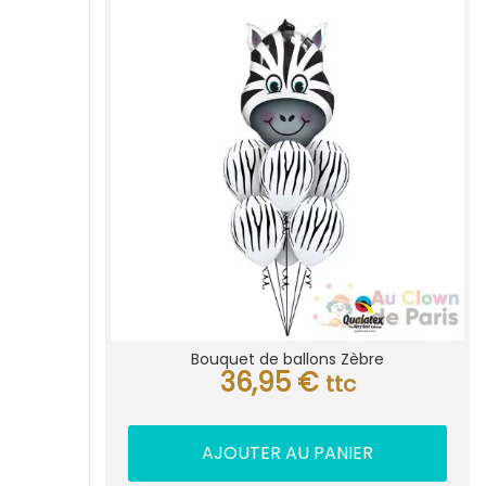
Bouquet de ballons Zèbre
36,95
€
ttc
AJOUTER AU PANIER