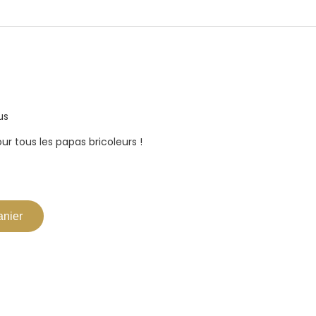
us
our tous les papas bricoleurs !
anier