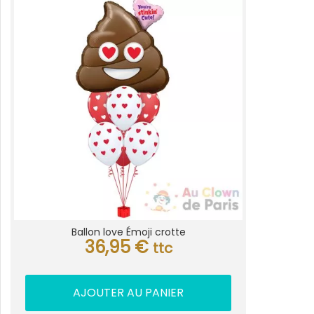
Ballon love Émoji crotte
36,95
€
ttc
AJOUTER AU PANIER