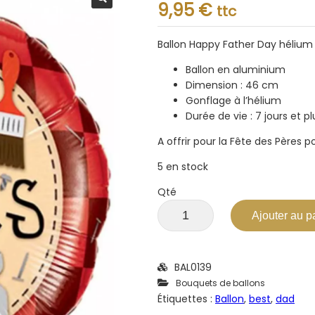
Note
9,95
€
ttc
0.001
sur
5
Ballon Happy Father Day hélium
Ballon en aluminium
Dimension : 46 cm
Gonflage à l’hélium
Durée de vie : 7 jours et pl
A offrir pour la Fête des Pères p
5 en stock
Qté
Ajouter au p
BAL0139
Bouquets de ballons
Étiquettes :
Ballon
,
best
,
dad