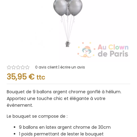
0
avis client | écrire un avis
Note
35,95
€
ttc
0.001
sur
5
Bouquet de 9 ballons argent chrome gonflé à hélium.
Apportez une touche chic et élégante à votre
événement.
Le bouquet se compose de :
9 ballons en latex argent chrome de 30cm
1 poids permettant de lester le bouquet