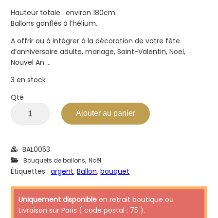
Hauteur totale : environ 180cm.
Ballons gonflés à l’hélium.
A offrir ou à intégrer à la décoration de votre fête
d’anniversaire adulte, mariage, Saint-Valentin, Noël,
Nouvel An …
3 en stock
Qté
Ajouter au panier
BAL0053
,
Bouquets de ballons
Noël
Étiquettes :
argent
,
Ballon
,
bouquet
Uniquement disponible
en retrait boutique ou
Livraison sur Paris ( code postal : 75 ).