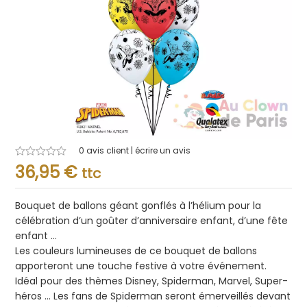
0
avis client | écrire un avis
Note
36,95
€
ttc
0.001
sur
5
Bouquet de ballons géant gonflés à l’hélium pour la
célébration d’un goûter d’anniversaire enfant, d’une fête
enfant …
Les couleurs lumineuses de ce bouquet de ballons
apporteront une touche festive à votre événement.
Idéal pour des thèmes Disney, Spiderman, Marvel, Super-
héros … Les fans de Spiderman seront émerveillés devant