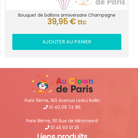
Bouquet de ballons anniversaire Champagne
39,95
€
ttc
AJOUTER AU PANIER
Paris 11ème, 160 Avenue Ledru Rollin
01 40 09 74 86
Paris 8ème, 110 Rue de Miromesnil
01 45 63 01 25
Liens produits