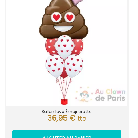
Ballon love Émoji crotte
36,95
€
ttc