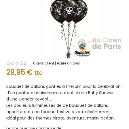
0
avis client | écrire un avis
Note
29,95
€
ttc
0.001
sur
5
Bouquet de ballons gonflés à l’hélium pour la célébration
d’un goûter d’anniversaire enfant, d’une Baby Shower,
d’une Gender Reveal …
Les couleurs lumineuses de ce bouquet de ballons
apporteront une touche festive à votre événement.
Idéal pour des thèmes pirate, aventure, marin, océan …
Le bouquet se compose de :