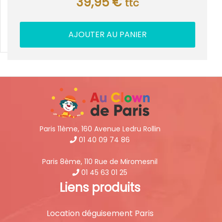
39,95
€
ttc
AJOUTER AU PANIER
Paris 11ème, 160 Avenue Ledru Rollin
01 40 09 74 86
Paris 8ème, 110 Rue de Miromesnil
01 45 63 01 25
Liens produits
Location déguisement Paris