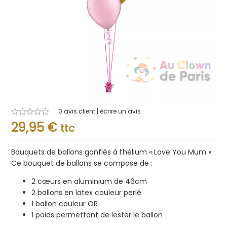
0
avis client | écrire un avis
Note
29,95
€
ttc
0.001
sur
5
Bouquets de ballons gonflés à l’hélium « Love You Mum »
Ce bouquet de ballons se compose de :
2 cœurs en aluminium de 46cm
2 ballons en latex couleur perlé
1 ballon couleur OR
1 poids permettant de lester le ballon