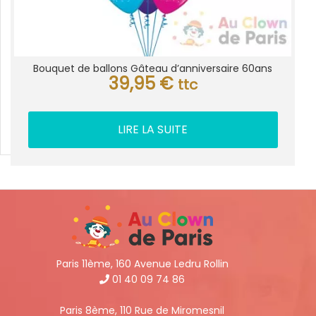
Bouquet de ballons Gâteau d’anniversaire 60ans
39,95
€
ttc
LIRE LA SUITE
Paris 11ème, 160 Avenue Ledru Rollin
01 40 09 74 86
Paris 8ème, 110 Rue de Miromesnil