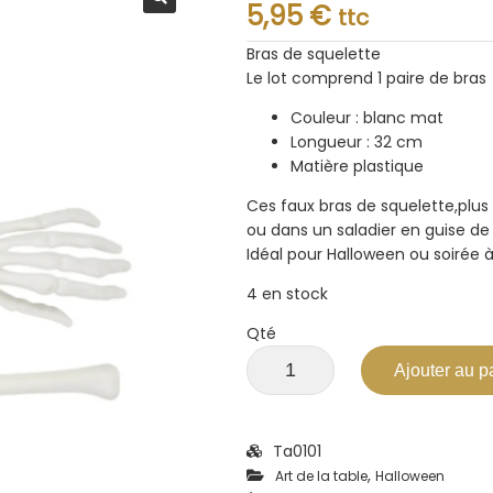
Note
5,95
€
ttc
0.001
sur
5
Bras de squelette
Le lot comprend 1 paire de bras
Couleur : blanc mat
Longueur : 32 cm
Matière plastique
Ces faux bras de squelette,plus
ou dans un saladier en guise de
Idéal pour Halloween ou soirée 
4 en stock
Qté
Ajouter au p
Ta0101
,
Art de la table
Halloween