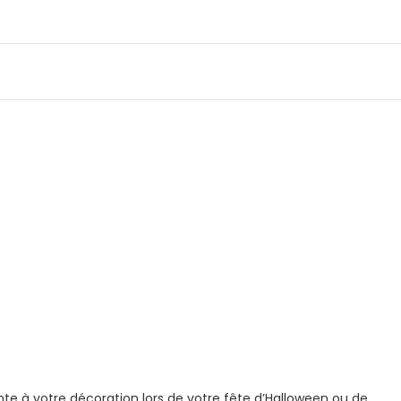
te à votre décoration lors de votre fête d’Halloween ou de