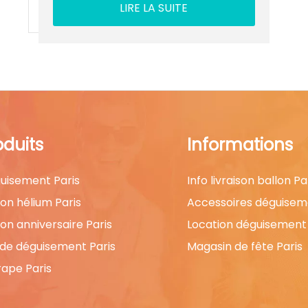
LIRE LA SUITE
oduits
Informations
uisement Paris
Info livraison ballon Pa
lon hélium Paris
Accessoires déguisem
lon anniversaire Paris
Location déguisement 
 de déguisement Paris
Magasin de fête Paris
rape Paris