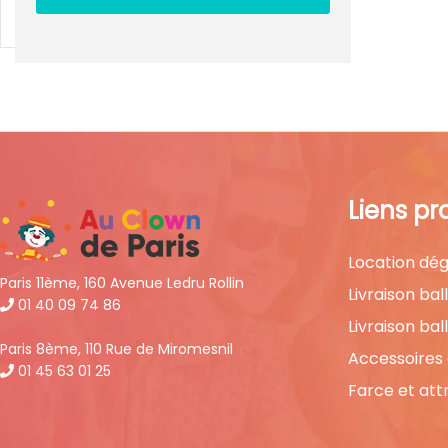
Liens pr
Location dég
Paris 11ème, 160 Avenue Ledru Rollin
Livraison bal
01 40 09 74 86
Livraison bal
Paris 8ème, 110 Rue de Miromesnil
Accessoires
01 45 63 01 25
Farce et att