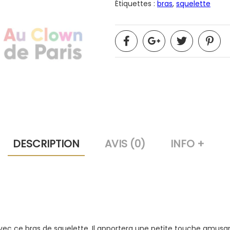
Étiquettes :
bras
,
squelette
DESCRIPTION
AVIS (0)
INFO +
vec ce bras de squelette. Il apportera une petite touche amusan