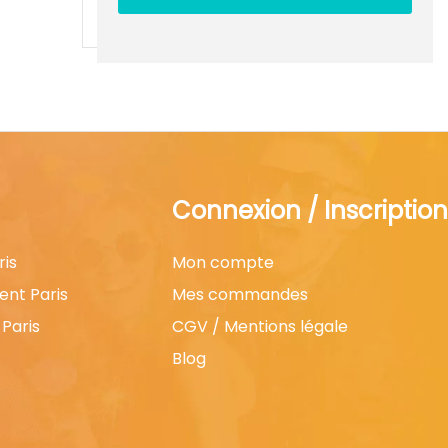
Connexion / Inscription
ris
Mon compte
ent Paris
Mes commandes
Paris
CGV / Mentions légale
Blog