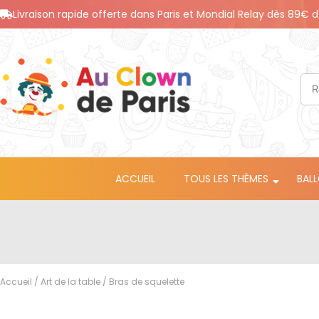
Livraison rapide offerte dans Paris et Mondial Relay dès 89€ d
ACCUEIL
TOUS LES THÈMES
BAL
Accueil
/
Art de la table
/ Bras de squelette