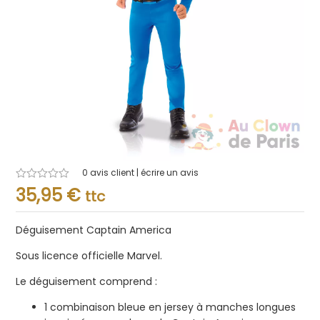
0
avis client | écrire un avis
Note
35,95
€
ttc
0.001
sur
5
Déguisement Captain America
Sous licence officielle Marvel.
Le déguisement comprend :
1
combinaison bleue en jersey à manches longues