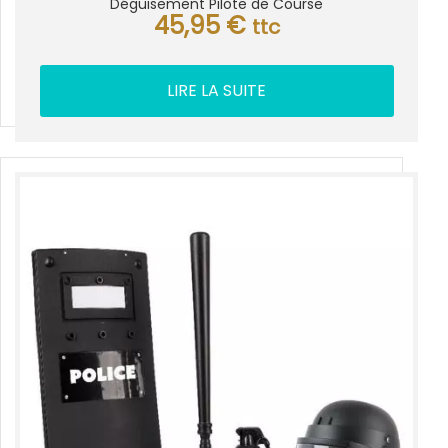
Déguisement Pilote de Course
45,95
€
ttc
LIRE LA SUITE