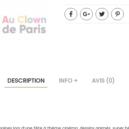
DESCRIPTION
INFO +
AVIS (0)
opines lors d’une fête à thème cinéma, dessins animés, super hér