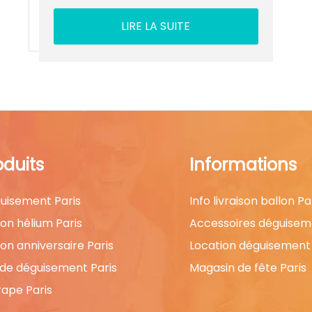
LIRE LA SUITE
oduits
Informations
uisement Paris
Info livraison ballon Pa
lon hélium Paris
Accessoires déguisem
lon anniversaire Paris
Location déguisement 
 de déguisement Paris
Magasin de fête Paris
rape Paris