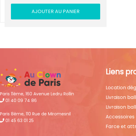
AJOUTER AU PANIER
Liens pr
Location dég
Paris 11ème, 160 Avenue Ledru Rollin
Livraison bal
01 40 09 74 86
Livraison bal
Paris 8ème, 110 Rue de Miromesnil
Accessoires
01 45 63 01 25
Farce et att