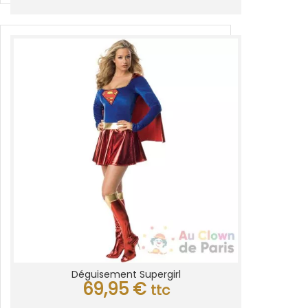
Déguisement Supergirl
69,95
€
ttc