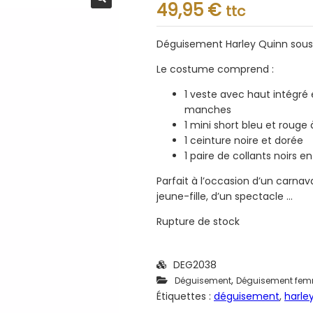
Note
49,95
€
ttc
0.001
sur
5
Déguisement Harley Quinn sous
Le costume comprend :
1 veste avec haut intégré 
manches
1 mini short bleu et rouge
1 ceinture noire et dorée
1 paire de collants noirs en 
Parfait à l’occasion d’un carna
jeune-fille, d’un spectacle …
Rupture de stock
DEG2038
,
Déguisement
Déguisement fe
Étiquettes :
déguisement
,
harle