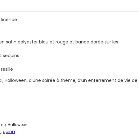
 licence
en satin polyester bleu et rouge et bande dorée sur les
 à sequins
résille
val, Halloween, d’une soirée à thème, d’un enterrement de vie de
,
mme
Halloween
y
,
quinn