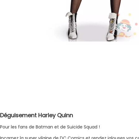
Déguisement Harley Quinn
Pour les fans de Batman et de Suicide Squad !
Incarnez la super vilaine de DC Comics et rendez jalouses vos c