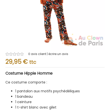
0
avis client | écrire un avis
Note
29,95
€
ttc
0.001
sur
5
Costume Hippie Homme
Ce costume comporte :
1 pantalon aux motifs psychédéliques
1 bandeau
1 ceinture
1 t-shirt blanc avec gilet