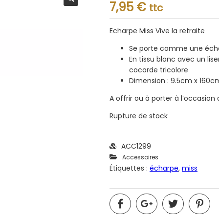
Note
7,95
€
ttc
0.001
sur
5
Echarpe Miss Vive la retraite
Se porte comme une écha
En tissu blanc avec un liser
cocarde tricolore
Dimension : 9.5cm x 160c
A offrir ou à porter à l’occasion 
Rupture de stock
ACC1299
Accessoires
Étiquettes :
écharpe
,
miss