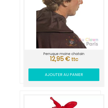
Perruque moine chatain
12,95
€
ttc
AJOUTER AU PANIER