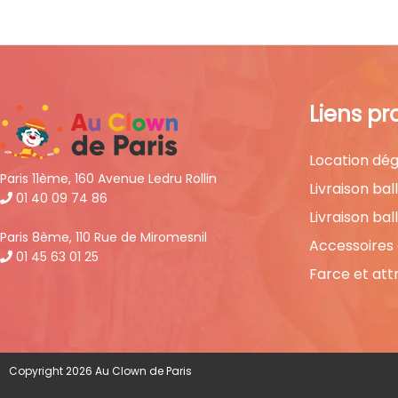
Liens pr
Location dég
Paris 11ème, 160 Avenue Ledru Rollin
Livraison bal
01 40 09 74 86
Livraison bal
Paris 8ème, 110 Rue de Miromesnil
Accessoires
01 45 63 01 25
Farce et att
Copyright 2026 Au Clown de Paris