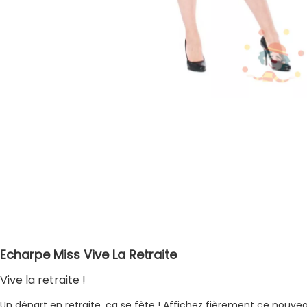
Echarpe Miss Vive La Retraite
Vive la retraite !
Un départ en retraite, ça se fête ! Affichez fièrement ce nouve