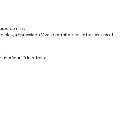
rpe de miss
é bleu, impression « Vive la retraite » en lettres bleues et
m
d’un départ à la retraite.