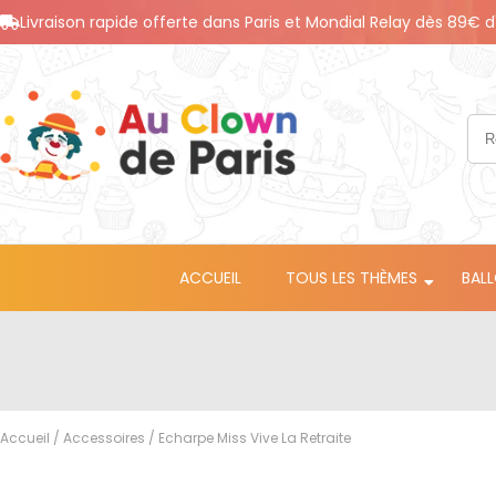
Livraison rapide offerte dans Paris et Mondial Relay dès 89€ d
ACCUEIL
TOUS LES THÈMES
BAL
Accueil
/
Accessoires
/ Echarpe Miss Vive La Retraite