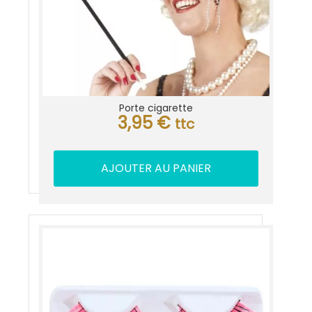
Porte cigarette
3,95
€
ttc
AJOUTER AU PANIER