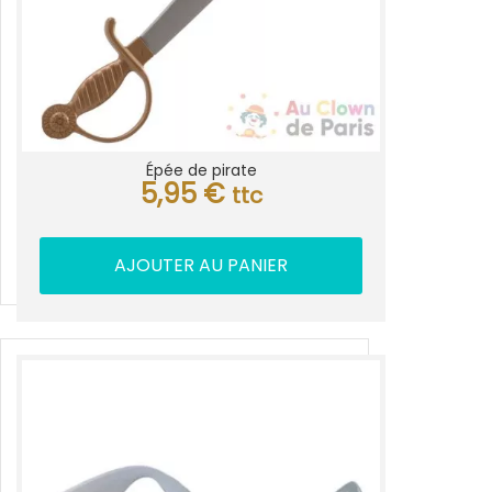
Épée de pirate
5,95
€
ttc
AJOUTER AU PANIER