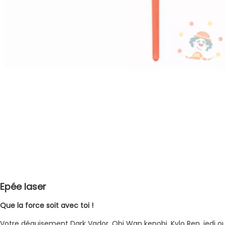
Epée laser
Que la force soit avec toi !
Votre déguisement Dark Vador, Obi Wan kenobi, Kylo Ren, jedi o