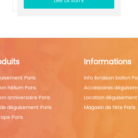
LIRE LA SUITE
oduits
Informations
uisement Paris
Info livraison ballon Pa
lon hélium Paris
Accessoires déguisem
lon anniversaire Paris
Location déguisement 
 de déguisement Paris
Magasin de fête Paris
rape Paris