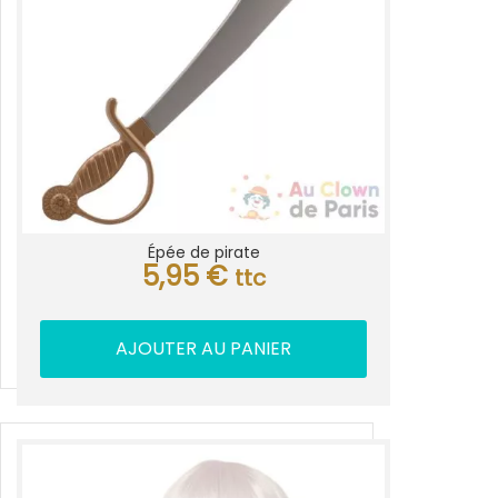
Épée de pirate
5,95
€
ttc
AJOUTER AU PANIER