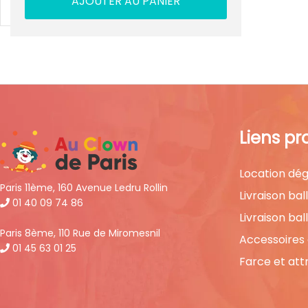
AJOUTER AU PANIER
Liens pr
Location dég
Paris 11ème, 160 Avenue Ledru Rollin
Livraison bal
01 40 09 74 86
Livraison bal
Paris 8ème, 110 Rue de Miromesnil
Accessoires
01 45 63 01 25
Farce et att