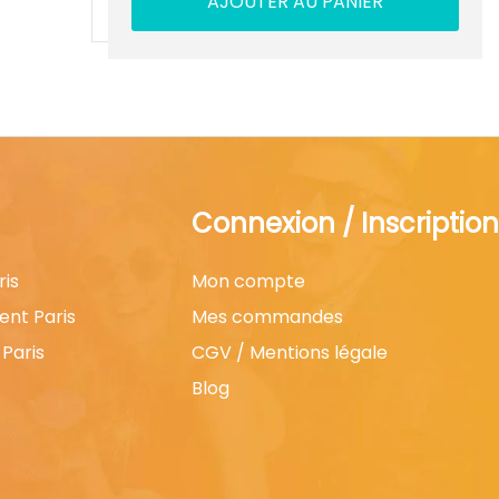
AJOUTER AU PANIER
Connexion / Inscription
ris
Mon compte
ent Paris
Mes commandes
Paris
CGV / Mentions légale
Blog