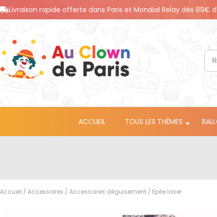
Livraison rapide offerte dans Paris et Mondial Relay dès 89€ d
ACCUEIL
TOUS LES THÈMES
BAL
Accueil
/
Accessoires
/
Accessoires déguisement
/ Epée laser