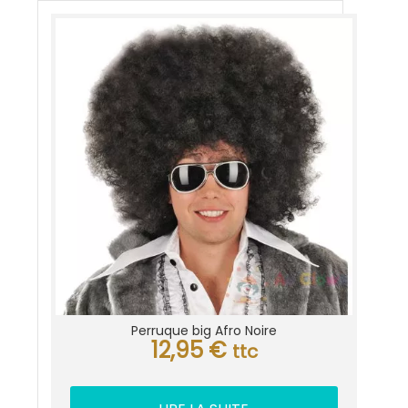
Perruque big Afro Noire
12,95
€
ttc