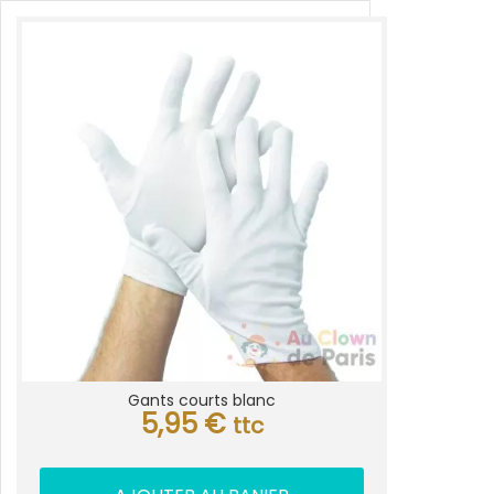
Gants courts blanc
5,95
€
ttc