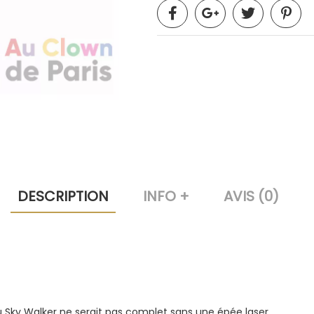
DESCRIPTION
INFO +
AVIS (0)
u Sky Walker ne serait pas complet sans une épée laser.