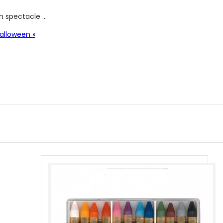
un spectacle …
alloween »