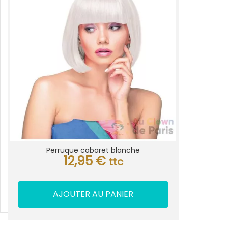
Perruque cabaret blanche
12,95
€
ttc
AJOUTER AU PANIER