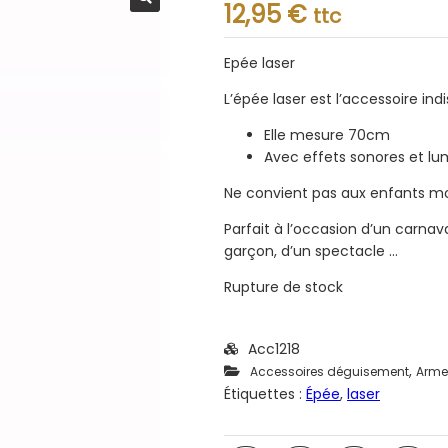
Note
12,95
€
ttc
0.001
sur
5
Epée laser
L’épée laser est l’accessoire in
Elle mesure 70cm
Avec effets sonores et lu
Ne convient pas aux enfants mo
Parfait à l’occasion d’un carna
garçon, d’un spectacle …
Rupture de stock
Acc1218
,
Accessoires déguisement
Arme
Étiquettes :
Épée
,
laser