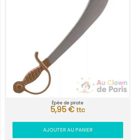
Épée de pirate
5,95
€
ttc
AJOUTER AU PANIER