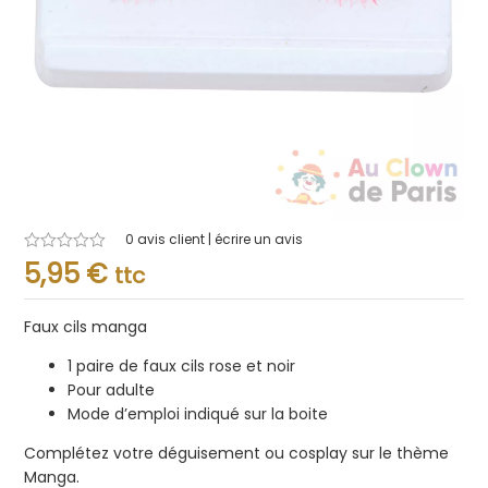
0
avis client | écrire un avis
Note
5,95
€
ttc
0.001
sur
5
Faux cils manga
1 paire de faux cils rose et noir
Pour adulte
Mode d’emploi indiqué sur la boite
Complétez votre déguisement ou cosplay sur le thème
Manga.