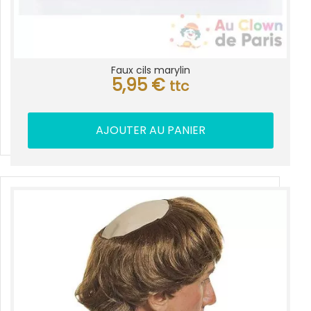
Faux cils marylin
5,95
€
ttc
AJOUTER AU PANIER