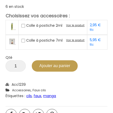
6 en stock
Choisissez vos accessoires :
2,95
€
Colle à postiche 2ml
Voir le produit
ttc
5,95
€
Colle à postiche 7ml
Voir le produit
ttc
Qté
Ajouter au panier
Acc1239
,
Accessoires
Faux cils
Étiquettes :
cils
,
faux
,
manga