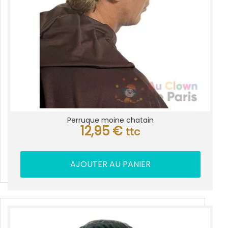
Perruque moine chatain
12,95
€
ttc
AJOUTER AU PANIER