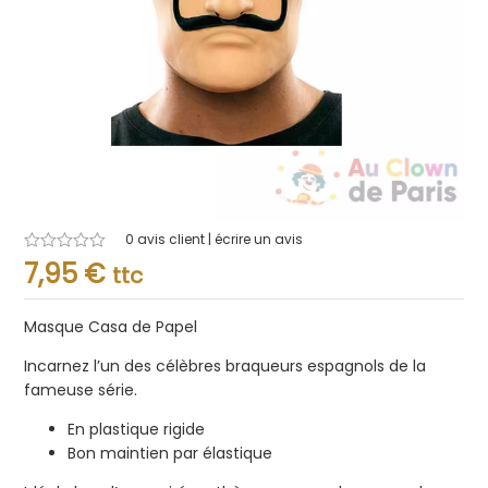
0
avis client | écrire un avis
Note
7,95
€
ttc
0.001
sur
5
Masque Casa de Papel
Incarnez l’un des célèbres braqueurs espagnols de la
fameuse série.
En plastique rigide
Bon maintien par élastique