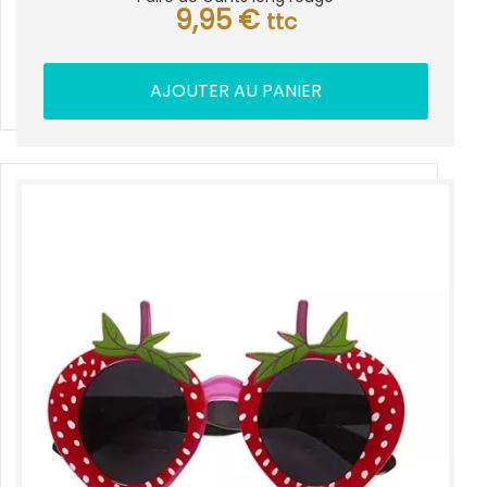
9,95
€
ttc
AJOUTER AU PANIER