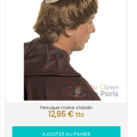
Perruque moine chatain
12,95
€
ttc
AJOUTER AU PANIER