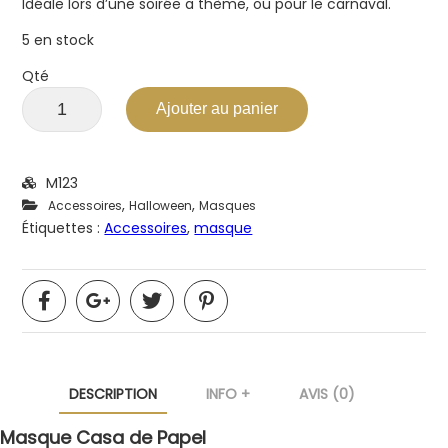
Idéale lors d’une soirée a thème, ou pour le carnaval.
5 en stock
Qté
Ajouter au panier
M123
,
,
Accessoires
Halloween
Masques
Étiquettes :
Accessoires
,
masque
DESCRIPTION
INFO +
AVIS (0)
Masque Casa de Papel