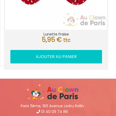
Lunette Fraise
5,95
€
ttc
AJOUTER AU PANIER
Paris 11ème, 160 Avenue Ledru Rollin
01 40 09 74 86