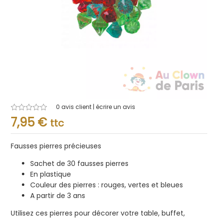
0
avis client | écrire un avis
Note
7,95
€
ttc
0.001
sur
5
Fausses pierres précieuses
Sachet de 30 fausses pierres
En plastique
Couleur des pierres : rouges, vertes et bleues
A partir de 3 ans
Utilisez ces pierres pour décorer votre table, buffet,