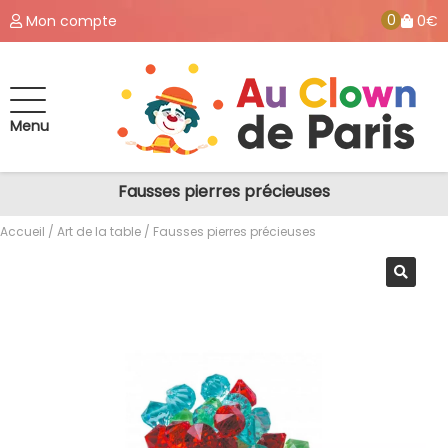
0
Mon compte
0€
Menu
Fausses pierres précieuses
Accueil
/
Art de la table
/ Fausses pierres précieuses