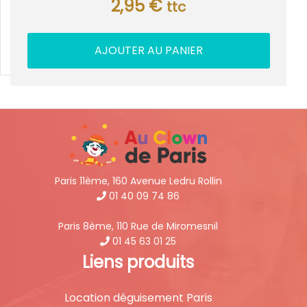
2,95
€
ttc
AJOUTER AU PANIER
Paris 11ème, 160 Avenue Ledru Rollin
01 40 09 74 86
Paris 8ème, 110 Rue de Miromesnil
01 45 63 01 25
Liens produits
Location déguisement Paris