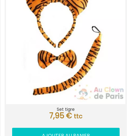
Set tigre
7,95
€
ttc
AJOUTER AU PANIER