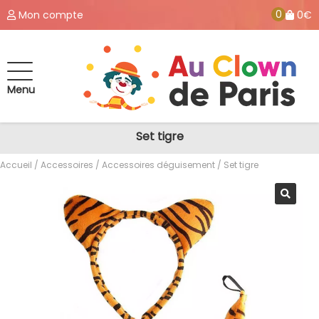
0
Mon compte
0€
Menu
Set tigre
Accueil
/
Accessoires
/
Accessoires déguisement
/ Set tigre