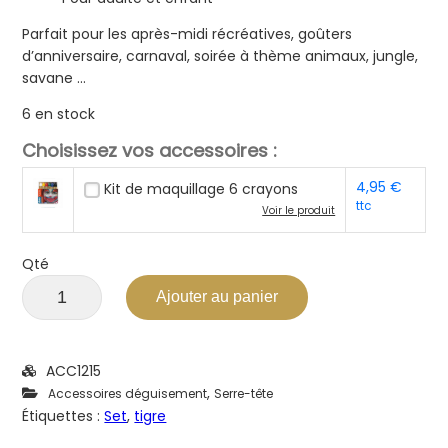
Parfait pour les après-midi récréatives, goûters
d’anniversaire, carnaval, soirée à thème animaux, jungle,
savane …
6 en stock
Choisissez vos accessoires :
4,95
€
Kit de maquillage 6 crayons
ttc
Voir le produit
Qté
Ajouter au panier
ACC1215
,
Accessoires déguisement
Serre-tête
Étiquettes :
Set
,
tigre