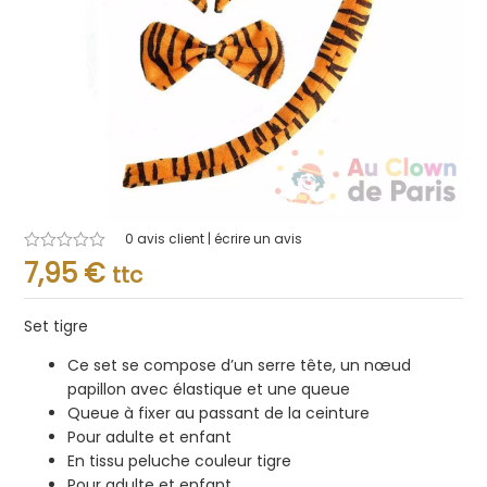
0
avis client | écrire un avis
Note
7,95
€
ttc
0.001
sur
5
Set tigre
Ce set se compose d’un serre tête, un nœud
papillon avec élastique et une queue
Queue à fixer au passant de la ceinture
Pour adulte et enfant
En tissu peluche couleur tigre
Pour adulte et enfant