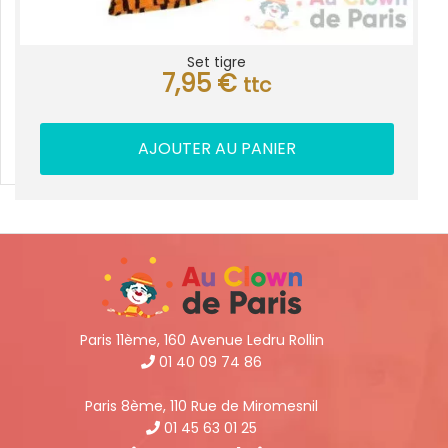
Set tigre
7,95
€
ttc
AJOUTER AU PANIER
Paris 11ème, 160 Avenue Ledru Rollin
01 40 09 74 86
Paris 8ème, 110 Rue de Miromesnil
01 45 63 01 25