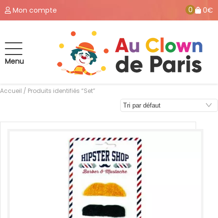
0
Mon compte
0€
Menu
Accueil
/ Produits identifiés “Set”