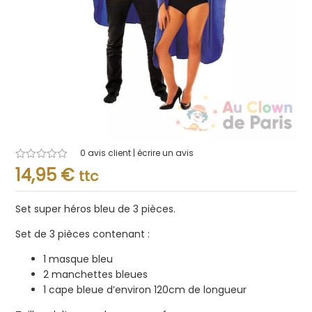
0
avis client | écrire un avis
Note
14,95
€
ttc
0.001
sur
5
Set super héros bleu de 3 pièces.
Set de 3 pièces contenant :
1 masque bleu
2 manchettes bleues
1 cape bleue d’environ 120cm de longueur