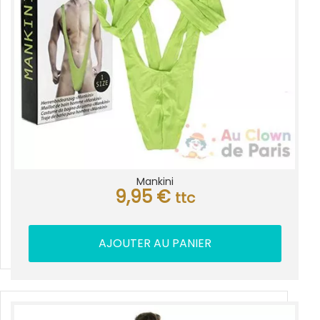
Mankini
9,95
€
ttc
AJOUTER AU PANIER