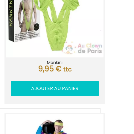
Mankini
9,95
€
ttc
AJOUTER AU PANIER