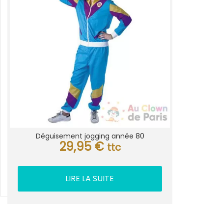
Déguisement jogging année 80
29,95
€
ttc
LIRE LA SUITE