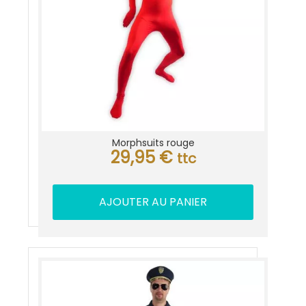
Morphsuits rouge
29,95
€
ttc
AJOUTER AU PANIER