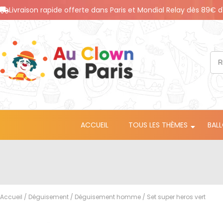
Livraison rapide offerte dans Paris et Mondial Relay dès 89€ d
ACCUEIL
TOUS LES THÈMES
BAL
Accueil
/
Déguisement
/
Déguisement homme
/ Set super heros vert