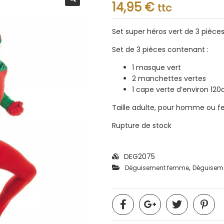
Note
14,95
€
ttc
0.001
sur
5
Set super héros vert de 3 pièces
Set de 3 pièces contenant :
1 masque vert
2 manchettes vertes
1 cape verte d’environ 12
Taille adulte, pour homme ou 
Rupture de stock
DEG2075
,
Déguisement femme
Déguisem