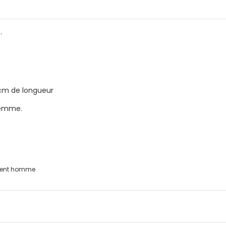
.
0cm de longueur
femme.
ent homme