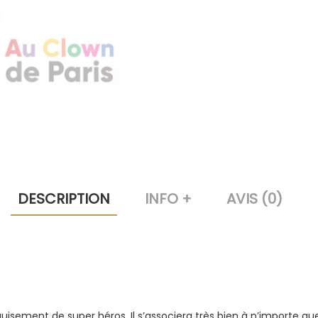
DESCRIPTION
INFO +
AVIS (0)
uisement de super héros. Il s’associera très bien à n’importe