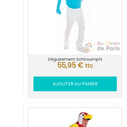
Déguisement Schtroumpfs
55,95
€
ttc
AJOUTER AU PANIER