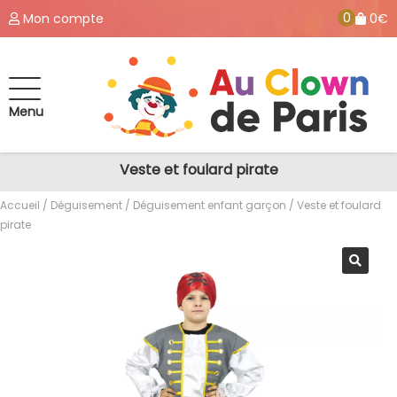
0
Mon compte
0€
Menu
Veste et foulard pirate
Accueil
/
Déguisement
/
Déguisement enfant garçon
/ Veste et foulard
pirate