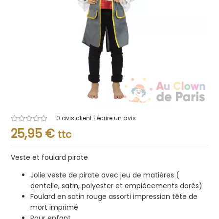
0
avis client | écrire un avis
Note
25,95
€
ttc
0.001
sur
5
Veste et foulard pirate
Jolie veste de pirate avec jeu de matières (
dentelle, satin, polyester et empiècements dorés)
Foulard en satin rouge assorti impression tête de
mort imprimé
Pour enfant