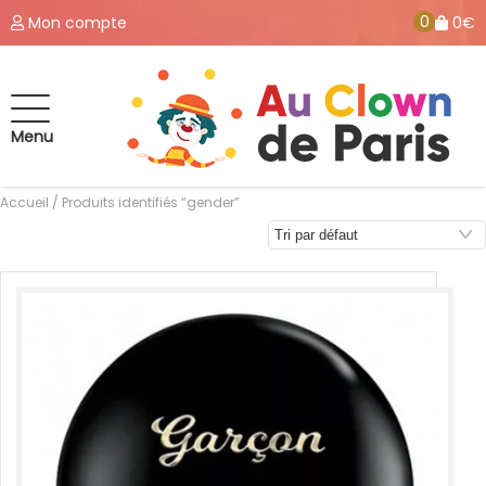
0
Mon compte
0€
Menu
Accueil
/ Produits identifiés “gender”