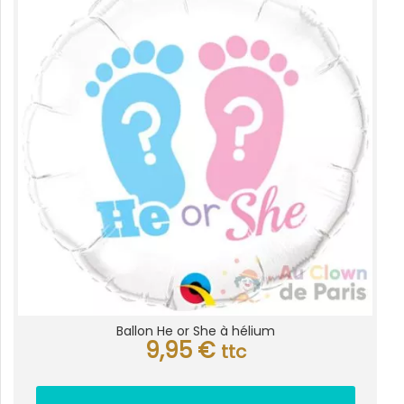
Ballon He or She à hélium
9,95
€
ttc