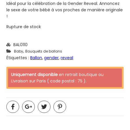
Idéal pour la célébration de la Gender Reveal. Annoncez
le sexe de votre bébé à vos proches de manière originale
!
Rupture de stock
BAL0110
,
Baby
Bouquets de ballons
Étiquettes :
Ballon
,
gender
,
reveal
Uniquement disponible
en retrait boutique ou
Livraison sur Paris ( code postal : 75 ).