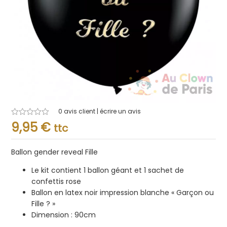
0
avis client | écrire un avis
Note
9,95
€
ttc
0.001
sur
5
Ballon gender reveal Fille
Le kit contient 1 ballon géant et 1 sachet de
confettis rose
Ballon en latex noir impression blanche « Garçon ou
Fille ? »
Dimension : 90cm