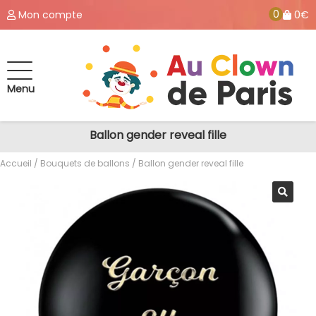
0
Mon compte
0€
Menu
Ballon gender reveal fille
Accueil
/
Bouquets de ballons
/ Ballon gender reveal fille