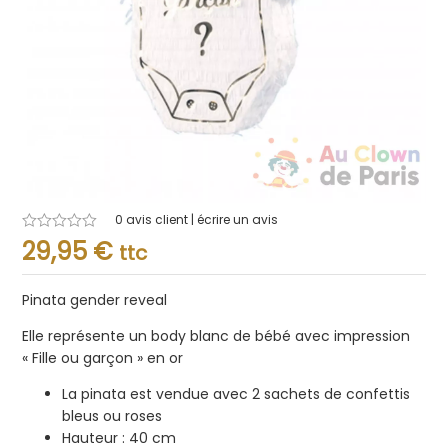
0
avis client | écrire un avis
Note
29,95
€
ttc
0.001
sur
5
Pinata gender reveal
Elle représente un body blanc de bébé avec impression
« Fille ou garçon » en or
La pinata est vendue avec 2 sachets de confettis
bleus ou roses
Hauteur : 40 cm