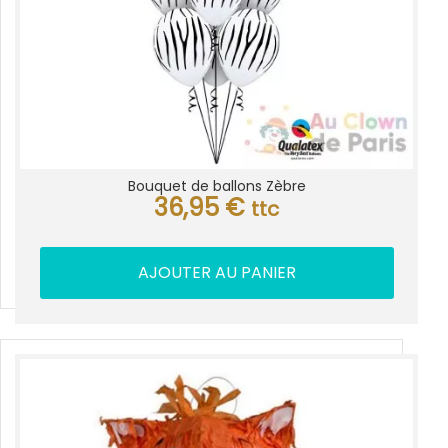
Bouquet de ballons Zèbre
36,95
€
ttc
AJOUTER AU PANIER