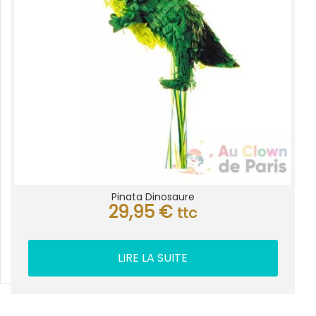
Pinata Dinosaure
29,95
€
ttc
LIRE LA SUITE