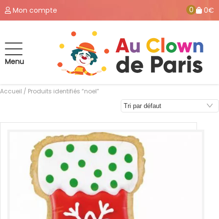
0
Mon compte
0€
Menu
Accueil
/ Produits identifiés “noel”