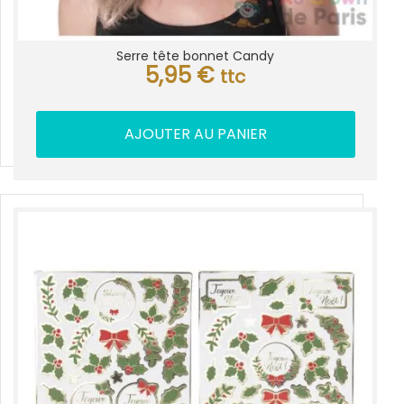
Serre tête bonnet Candy
5,95
€
ttc
AJOUTER AU PANIER