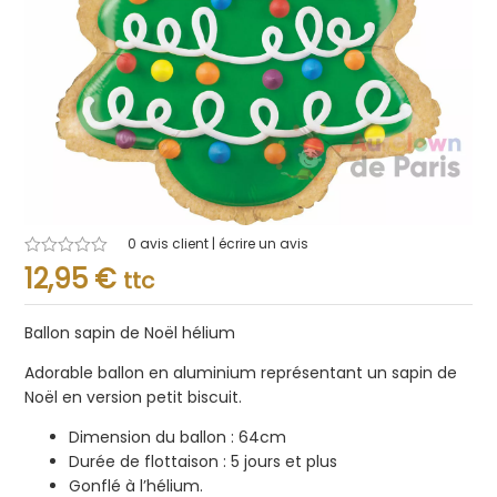
0
avis client | écrire un avis
Note
12,95
€
ttc
0.001
sur
5
Ballon sapin de Noël hélium
Adorable ballon en aluminium représentant un sapin de
Noël en version petit biscuit.
Dimension du ballon : 64cm
Durée de flottaison : 5 jours et plus
Gonflé à l’hélium.