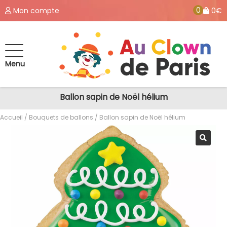
0
Mon compte
0€
Menu
Ballon sapin de Noël hélium
Accueil
/
Bouquets de ballons
/ Ballon sapin de Noël hélium