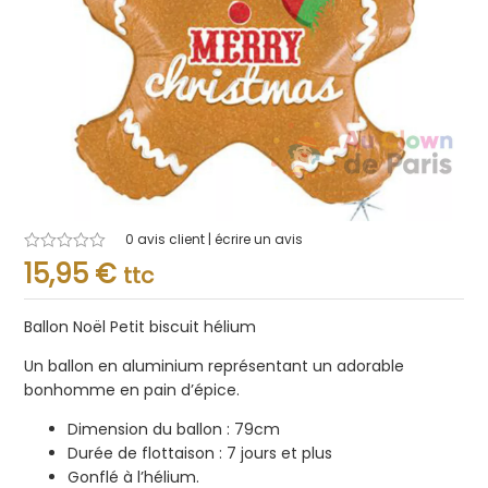
0
avis client | écrire un avis
Note
15,95
€
ttc
0.001
sur
5
Ballon Noël Petit biscuit hélium
Un ballon en aluminium représentant un adorable
bonhomme en pain d’épice.
Dimension du ballon : 79cm
Durée de flottaison : 7 jours et plus
Gonflé à l’hélium.