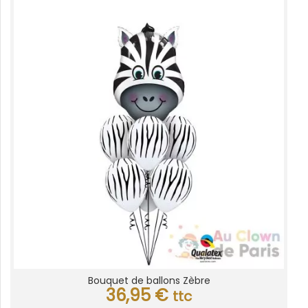
Bouquet de ballons Zèbre
36,95
€
ttc