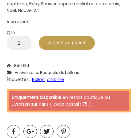
baptême, Baby Shower, repas familial ou entre amis,
Noël, Nouvel An …
5 en stock
Qté
Ajouter au panier
BAL0151
,
Anniversaire
Bouquets de ballons
Étiquettes :
Ballon
,
chrome
Uniquement disponible
en retrait boutique ou
Livraison sur Paris ( code postal : 75 ).