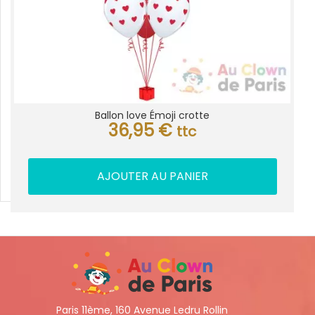
Ballon love Émoji crotte
36,95
€
ttc
AJOUTER AU PANIER
Paris 11ème, 160 Avenue Ledru Rollin