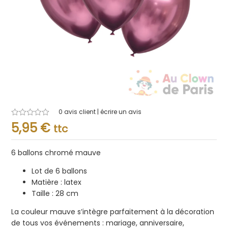
0
avis client | écrire un avis
Note
5,95
€
ttc
0.001
sur
5
6 ballons chromé mauve
Lot de 6 ballons
Matière : latex
Taille : 28 cm
La couleur mauve s’intègre parfaitement à la décoration
de tous vos événements : mariage, anniversaire,