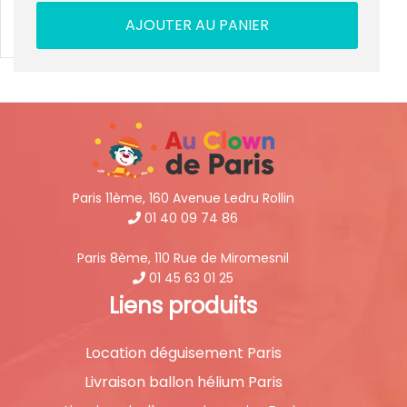
AJOUTER AU PANIER
Paris 11ème, 160 Avenue Ledru Rollin
01 40 09 74 86
Paris 8ème, 110 Rue de Miromesnil
01 45 63 01 25
Liens produits
Location déguisement Paris
Livraison ballon hélium Paris