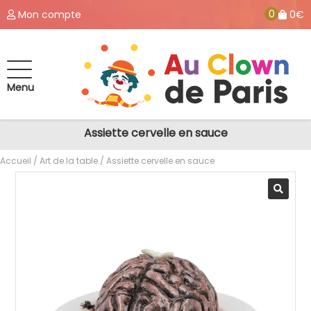
0
Mon compte
0€
Menu
Assiette cervelle en sauce
Accueil
/
Art de la table
/ Assiette cervelle en sauce