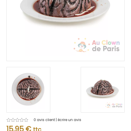
0
avis client | écrire un avis
Note
15,95
€
ttc
0.001