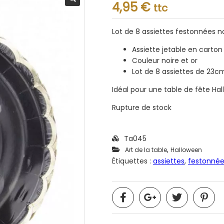
Note
4,95
€
ttc
0.001
sur
5
Lot de 8 assiettes festonnées no
Assiette jetable en carton
Couleur noire et or
Lot de 8 assiettes de 23
Idéal pour une table de fête Hal
Rupture de stock
Ta045
,
Art de la table
Halloween
Étiquettes :
assiettes
,
festonnée