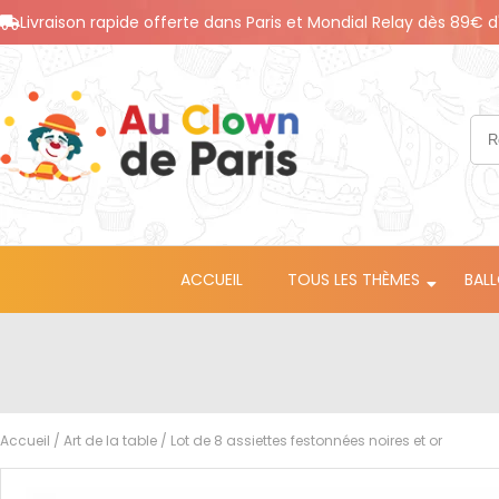
Livraison rapide offerte dans Paris et Mondial Relay dès 89€ d
ACCUEIL
TOUS LES THÈMES
BAL
Accueil
/
Art de la table
/ Lot de 8 assiettes festonnées noires et or