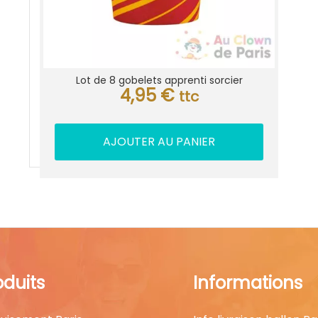
Lot de 8 gobelets apprenti sorcier
4,95
€
ttc
AJOUTER AU PANIER
oduits
Informations