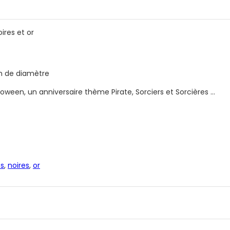
ires et or
cm de diamètre
loween, un anniversaire thème Pirate, Sorciers et Sorcières …
s
,
noires
,
or