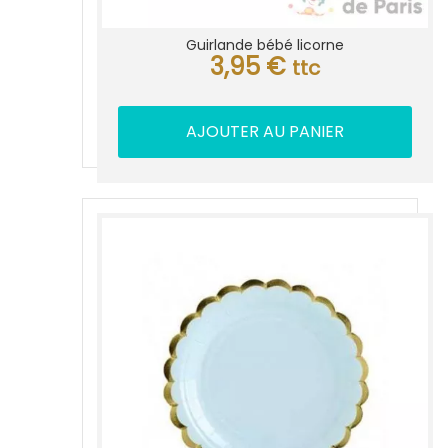
Guirlande bébé licorne
3,95
€
ttc
AJOUTER AU PANIER