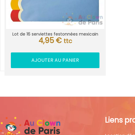
Lot de 16 serviettes festonnées mexicain
4,95
€
ttc
AJOUTER AU PANIER
Liens pr